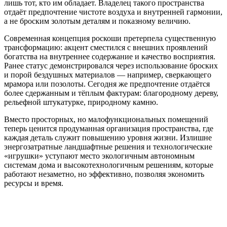
лишь тот, кто им обладает. Владелец такого пространства
отдаёт предпочтение чистоте воздуха и внутренней гармонии,
а не броским золотым деталям и показному величию.
Современная концепция роскоши претерпела существенную
трансформацию: акцент сместился с внешних проявлений
богатства на внутреннее содержание и качество восприятия.
Ранее статус демонстрировался через использование броских
и порой бездушных материалов — например, сверкающего
мрамора или позолоты. Сегодня же предпочтение отдаётся
более сдержанным и тёплым фактурам: благородному дереву,
рельефной штукатурке, природному камню.
Вместо просторных, но малофункциональных помещений
теперь ценится продуманная организация пространства, где
каждая деталь служит повышению уровня жизни. Излишне
энергозатратные ландшафтные решения и технологические
«игрушки» уступают место экологичным автономным
системам дома и высокотехнологичным решениям, которые
работают незаметно, но эффективно, позволяя экономить
ресурсы и время.