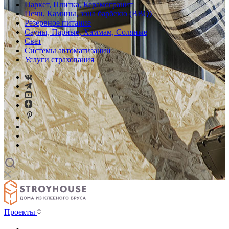
Паркет, Плитка, Керамогранит
Печи, Камины, зона барбекю (BBQ)
Резервное питание
Сауны, Парные, Хаммам, Соляные
Свет
Системы автоматизации
Услуги страхования
Проекты