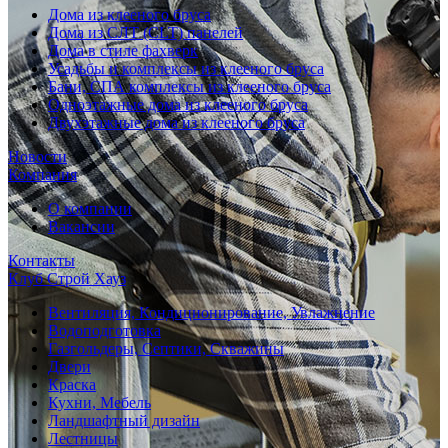
Дома из клееного бруса
Дома из СЛТ (CLT) панелей
Дома в стиле фахверк
Усадьбы и комплексы из клееного бруса
Бани, СПА комплексы из клееного бруса
Одноэтажные дома из клееного бруса
Двухэтажные дома из клееного бруса
Новости
Компания
О компании
Вакансии
Контакты
Клуб Строй Хауз
Вентиляция, Кондиционирование, Увлажнение
Водоподготовка
Газгольдеры, Септики, Скважины
Двери
Краска
Кухни, Мебель
Ландшафтный дизайн
Лестницы