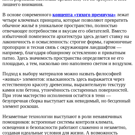
лишнего внимания.
В основе современного
концепта «тихого премиума»
лежат
четыре ключевых принципа, которые позволяют превратить
обычное жильё в уникальное пространство, полностью
отвечающее потребностям и вкусам его обитателей. Вместо
избыточной помпезности архитектура здесь делает ставку на
лаконичность и осмысленность: строгие формы, гармоничные
пропорции и тесная связь с окружающим ландшафтом —
например, благодаря обширному остеклению и приватным
патио. Здесь значимость пространства определяется не его
площадью, а тем, насколько оно наполнено светом и воздухом.
Подход к выбору материалов можно назвать философией
«живых» элементов: изысканность здесь выражается через
естественную красоту древесины, выразительную текстуру
камня или бетона, утончённость состаренных поверхностей.
При этом мастерство исполнения остаётся в тени —
безупречная сборка выступает как невидимый, но бесценный
элемент роскоши.
Незаметные технологии выступают в роли ненавязчивых
помощников: встроенные системы контроля климата,
освещения и безопасности работают слаженно и незаметно,
создавая идеальные условия для жизни. А возможность