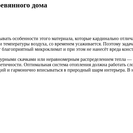
ревянного дома
ывать особенности этого материала, которые кардинально отлич
 температуры воздуха, со временем усаживается. Поэтому задача
чит благоприятный микроклимат и при этом не нанесёт вреда конс
урными скачками или неравномерным распределением тепла — с
метичности. Оптимальная система отопления должна работать с
ций и гармонично вписываться в природный шарм интерьера. В н