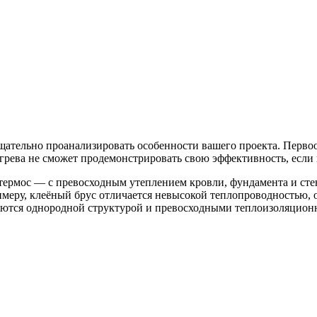
щательно проанализировать особенности вашего проекта. Первооч
огрева не сможет продемонстрировать свою эффективность, если
термос — с превосходным утеплением кровли, фундамента и сте
меру, клеёный брус отличается невысокой теплопроводностью, о
ются однородной структурой и превосходными теплоизоляцион