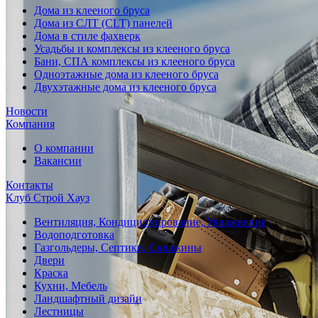
Дома из клееного бруса
Дома из СЛТ (CLT) панелей
Дома в стиле фахверк
Усадьбы и комплексы из клееного бруса
Бани, СПА комплексы из клееного бруса
Одноэтажные дома из клееного бруса
Двухэтажные дома из клееного бруса
Новости
Компания
О компании
Вакансии
Контакты
Клуб Строй Хауз
Вентиляция, Кондиционирование, Увлажнение
Водоподготовка
Газгольдеры, Септики, Скважины
Двери
Краска
Кухни, Мебель
Ландшафтный дизайн
Лестницы