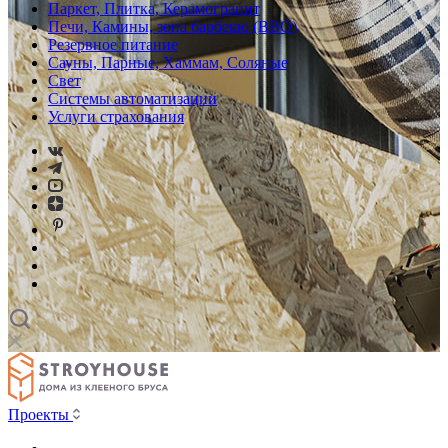
Паркет, Плитка, Керамогранит
Печи, Камины, зона барбекю (BBQ)
Резервное питание
Сауны, Парные, Хаммам, Соляные
Свет
Системы автоматизации
Услуги страхования
Проекты