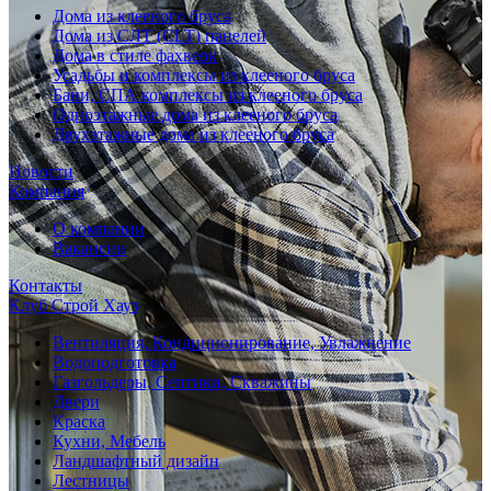
Дома из клееного бруса
Дома из СЛТ (CLT) панелей
Дома в стиле фахверк
Усадьбы и комплексы из клееного бруса
Бани, СПА комплексы из клееного бруса
Одноэтажные дома из клееного бруса
Двухэтажные дома из клееного бруса
Новости
Компания
О компании
Вакансии
Контакты
Клуб Строй Хауз
Вентиляция, Кондиционирование, Увлажнение
Водоподготовка
Газгольдеры, Септики, Скважины
Двери
Краска
Кухни, Мебель
Ландшафтный дизайн
Лестницы