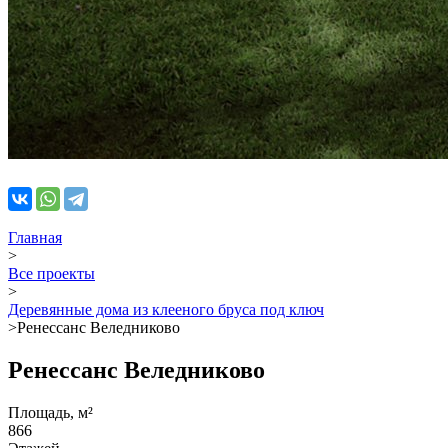
Главная
>
Все проекты
>
Деревянные дома из клееного бруса под ключ
>
Ренессанс Веледниково
Ренессанс Веледниково
Площадь, м²
866