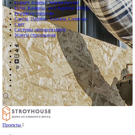
Паркет, Плитка, Керамогранит
Печи, Камины, зона барбекю (BBQ)
Резервное питание
Сауны, Парные, Хаммам, Соляные
Свет
Системы автоматизации
Услуги страхования
Проекты