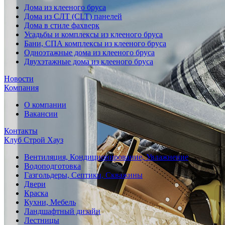
Дома из клееного бруса
Дома из СЛТ (CLT) панелей
Дома в стиле фахверк
Усадьбы и комплексы из клееного бруса
Бани, СПА комплексы из клееного бруса
Одноэтажные дома из клееного бруса
Двухэтажные дома из клееного бруса
Новости
Компания
О компании
Вакансии
Контакты
Клуб Строй Хауз
Вентиляция, Кондиционирование, Увлажнение
Водоподготовка
Газгольдеры, Септики, Скважины
Двери
Краска
Кухни, Мебель
Ландшафтный дизайн
Лестницы