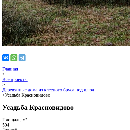
Главная
>
Все проекты
>
Деревянные дома из клееного бруса под ключ
>
Усадьба Красновидово
Усадьба Красновидово
Площадь, м²
504