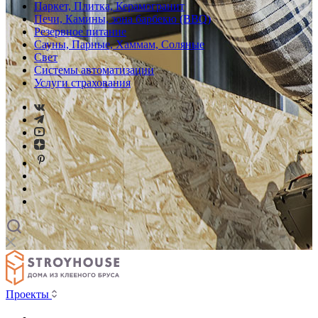
Паркет, Плитка, Керамогранит
Печи, Камины, зона барбекю (BBQ)
Резервное питание
Сауны, Парные, Хаммам, Соляные
Свет
Системы автоматизации
Услуги страхования
Проекты