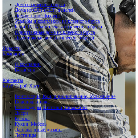
Дома из клееного бруса
Дома из СЛТ (CLT) панелей
Дома в стиле фахверк
Усадьбы и комплексы из клееного бруса
Бани, СПА комплексы из клееного бруса
Одноэтажные дома из клееного бруса
Двухэтажные дома из клееного бруса
Новости
Компания
О компании
Вакансии
Контакты
Клуб Строй Хауз
Вентиляция, Кондиционирование, Увлажнение
Водоподготовка
Газгольдеры, Септики, Скважины
Двери
Краска
Кухни, Мебель
Ландшафтный дизайн
Лестницы