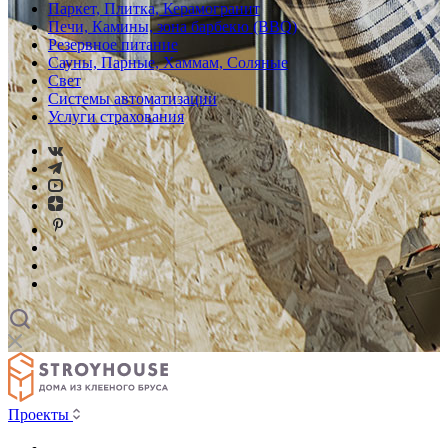
Паркет, Плитка, Керамогранит
Печи, Камины, зона барбекю (BBQ)
Резервное питание
Сауны, Парные, Хаммам, Соляные
Свет
Системы автоматизации
Услуги страхования
Проекты