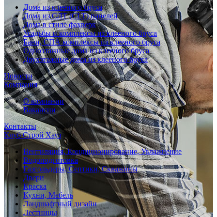
Дома из клееного бруса
Дома из СЛТ (CLT) панелей
Дома в стиле фахверк
Усадьбы и комплексы из клееного бруса
Бани, СПА комплексы из клееного бруса
Одноэтажные дома из клееного бруса
Двухэтажные дома из клееного бруса
Новости
Компания
О компании
Вакансии
Контакты
Клуб Строй Хауз
Вентиляция, Кондиционирование, Увлажнение
Водоподготовка
Газгольдеры, Септики, Скважины
Двери
Краска
Кухни, Мебель
Ландшафтный дизайн
Лестницы