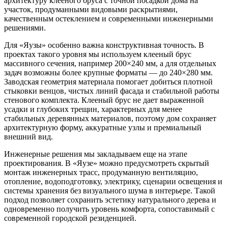
архитектуру клееного бруса с точной посадкой дома на
участок, продуманными видовыми раскрытиями,
качественным остеклением и современными инженерными
решениями.
Для «Яузы» особенно важна конструктивная точность. В
проектах такого уровня мы используем клееный брус
массивного сечения, например 200×240 мм, а для отдельных
задач возможны более крупные форматы — до 240×280 мм.
Заводская геометрия материала помогает добиться плотной
стыковки венцов, чистых линий фасада и стабильной работы
стенового комплекта. Клееный брус не дает выраженной
усадки и глубоких трещин, характерных для менее
стабильных деревянных материалов, поэтому дом сохраняет
архитектурную форму, аккуратные узлы и премиальный
внешний вид.
Инженерные решения мы закладываем еще на этапе
проектирования. В «Яузе» можно предусмотреть скрытый
монтаж инженерных трасс, продуманную вентиляцию,
отопление, водоподготовку, электрику, сценарии освещения и
системы хранения без визуального шума в интерьере. Такой
подход позволяет сохранить эстетику натурального дерева и
одновременно получить уровень комфорта, сопоставимый с
современной городской резиденцией.