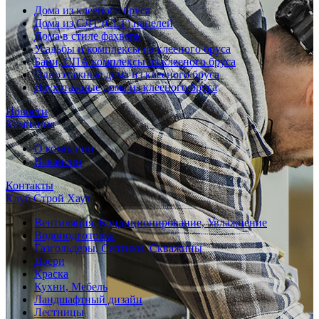
Дома из клееного бруса
Дома из СЛТ (CLT) панелей
Дома в стиле фахверк
Усадьбы и комплексы из клееного бруса
Бани, СПА комплексы из клееного бруса
Одноэтажные дома из клееного бруса
Двухэтажные дома из клееного бруса
Новости
Компания
О компании
Вакансии
Контакты
Клуб Строй Хауз
Вентиляция, Кондиционирование, Увлажнение
Водоподготовка
Газгольдеры, Септики, Скважины
Двери
Краска
Кухни, Мебель
Ландшафтный дизайн
Лестницы