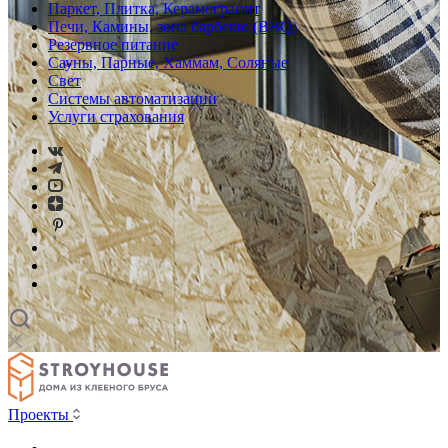
Паркет, Плитка, Керамогранит
Печи, Камины, зона барбекю (BBQ)
Резервное питание
Сауны, Парные, Хаммам, Соляные
Свет
Системы автоматизации
Услуги страхования
Проекты