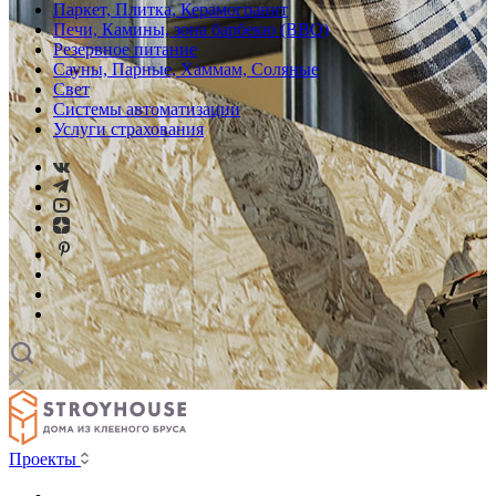
Паркет, Плитка, Керамогранит
Печи, Камины, зона барбекю (BBQ)
Резервное питание
Сауны, Парные, Хаммам, Соляные
Свет
Системы автоматизации
Услуги страхования
Проекты