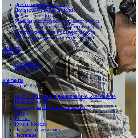
Дома из клееного бруса
Дома из СЛТ (CLT) панелей
Дома в стиле фахверк
Усадьбы и комплексы из клееного бруса
Бани, СПА комплексы из клееного бруса
Одноэтажные дома из клееного бруса
Двухэтажные дома из клееного бруса
Новости
Компания
О компании
Вакансии
Контакты
Клуб Строй Хауз
Вентиляция, Кондиционирование, Увлажнение
Водоподготовка
Газгольдеры, Септики, Скважины
Двери
Краска
Кухни, Мебель
Ландшафтный дизайн
Лестницы