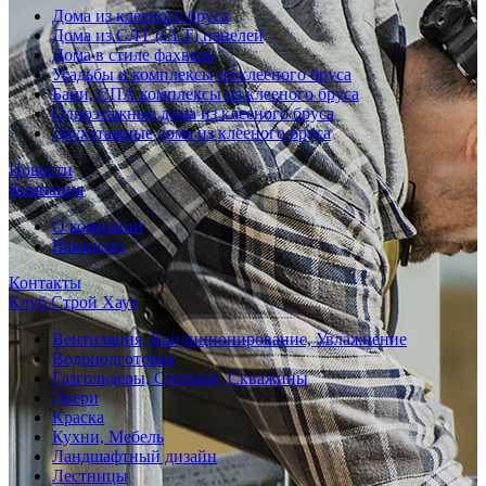
Дома из клееного бруса
Дома из СЛТ (CLT) панелей
Дома в стиле фахверк
Усадьбы и комплексы из клееного бруса
Бани, СПА комплексы из клееного бруса
Одноэтажные дома из клееного бруса
Двухэтажные дома из клееного бруса
Новости
Компания
О компании
Вакансии
Контакты
Клуб Строй Хауз
Вентиляция, Кондиционирование, Увлажнение
Водоподготовка
Газгольдеры, Септики, Скважины
Двери
Краска
Кухни, Мебель
Ландшафтный дизайн
Лестницы