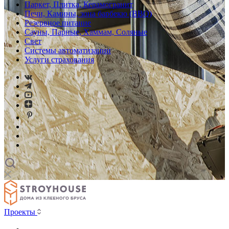
Паркет, Плитка, Керамогранит
Печи, Камины, зона барбекю (BBQ)
Резервное питание
Сауны, Парные, Хаммам, Соляные
Свет
Системы автоматизации
Услуги страхования
Проекты