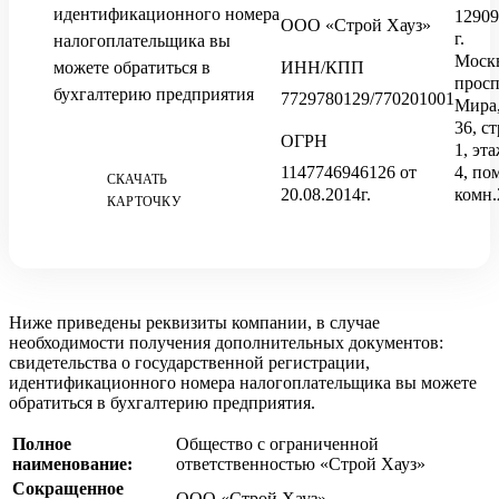
идентификационного номера
12909
ООО «Строй Хауз»
г.
налогоплательщика вы
Москв
можете обратиться в
ИНН/КПП
просп
бухгалтерию предприятия
7729780129/770201001
Мира,
36, ст
ОГРН
1, эт
1147746946126 от
4, по
СКАЧАТЬ
20.08.2014г.
комн.
КАРТОЧКУ
Ниже приведены реквизиты компании, в случае
необходимости получения дополнительных документов:
свидетельства о государственной регистрации,
идентификационного номера налогоплательщика вы можете
обратиться в бухгалтерию предприятия.
Полное
Общество с ограниченной
наименование:
ответственностью «Строй Хауз»
Сокращенное
ООО «Строй Хауз»