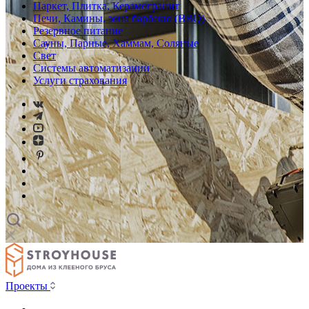
Паркет, Плитка, Керамогранит
Печи, Камины, зона барбекю (BBQ)
Резервное питание
Сауны, Парные, Хаммам, Соляные
Свет
Системы автоматизации
Услуги страхования
Проекты