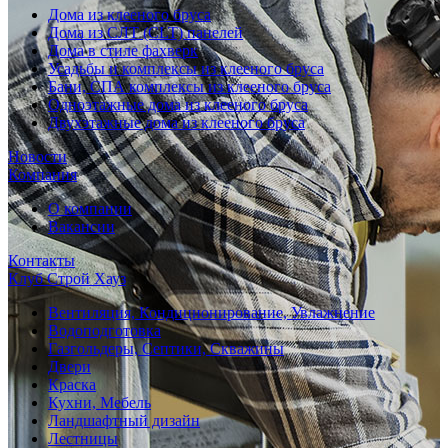
Дома из клееного бруса
Дома из СЛТ (CLT) панелей
Дома в стиле фахверк
Усадьбы и комплексы из клееного бруса
Бани, СПА комплексы из клееного бруса
Одноэтажные дома из клееного бруса
Двухэтажные дома из клееного бруса
Новости
Компания
О компании
Вакансии
Контакты
Клуб Строй Хауз
Вентиляция, Кондиционирование, Увлажнение
Водоподготовка
Газгольдеры, Септики, Скважины
Двери
Краска
Кухни, Мебель
Ландшафтный дизайн
Лестницы