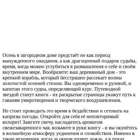
Осень в загородном доме предстаёт не как период
вынужденного ожидания, а как драгоценный подарок судьбы,
время, когда можно углубиться в размышления о себе и своём
внутреннем мире. Вообразите: ваш деревянный дом - это
крепкий корабль, который бесстрашно рассекает волны
золотистой осенней стихии. Вы одновременно и рулевой, и
капитан этого судна, определяющий курс. Путеводной
звездой станут книги - их раскрытые страницы укажут путь к
гаваням умиротворения и творческого воодушевления.
Не стоит проводить это время в бездействии и сетовать на
капризы погоды. Откройте для себя её неповторимый
колорит! Зажгите свечу, насладитесь ароматом
свежезаваренного чая, возьмите в руки книгу - и вы окунётесь
в волшебную атмосферу уединения и спокойствия. Именно в
такие мгновения, когда за окном шумит дождь, а в руках