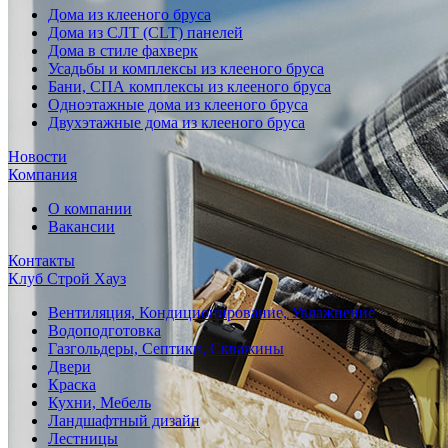
Дома из клееного бруса
Дома из СЛТ (CLT) панелей
Дома в стиле фахверк
Усадьбы и комплексы из клееного бруса
Бани, СПА комплексы из клееного бруса
Одноэтажные дома из клееного бруса
Двухэтажные дома из клееного бруса
Новости
Компания
О компании
Вакансии
Контакты
Клуб Строй Хауз
Вентиляция, Кондиционирование, Увлажнение
Водоподготовка
Газгольдеры, Септики, Скважины
Двери
Краска
Кухни, Мебель
Ландшафтный дизайн
Лестницы