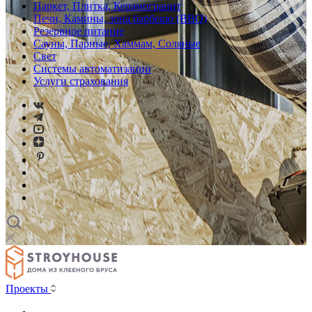
Паркет, Плитка, Керамогранит
Печи, Камины, зона барбекю (BBQ)
Резервное питание
Сауны, Парные, Хаммам, Соляные
Свет
Системы автоматизации
Услуги страхования
Проекты