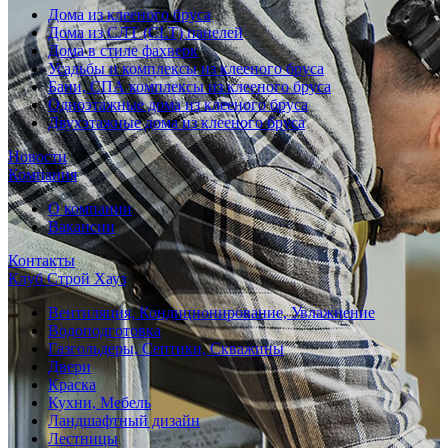
Дома из клееного бруса
Дома из СЛТ (CLT) панелей
Дома в стиле фахверк
Усадьбы и комплексы из клееного бруса
Бани, СПА комплексы из клееного бруса
Одноэтажные дома из клееного бруса
Двухэтажные дома из клееного бруса
Новости
Компания
О компании
Вакансии
Контакты
Клуб Строй Хауз
Вентиляция, Кондиционирование, Увлажнение
Водоподготовка
Газгольдеры, Септики, Скважины
Двери
Краска
Кухни, Мебель
Ландшафтный дизайн
Лестницы