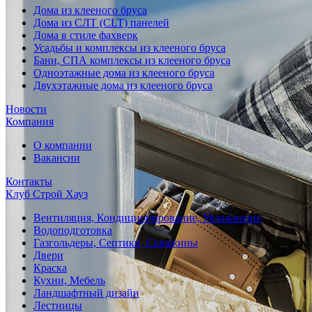
Дома из клееного бруса
Дома из СЛТ (CLT) панелей
Дома в стиле фахверк
Усадьбы и комплексы из клееного бруса
Бани, СПА комплексы из клееного бруса
Одноэтажные дома из клееного бруса
Двухэтажные дома из клееного бруса
Новости
Компания
О компании
Вакансии
Контакты
Клуб Строй Хауз
Вентиляция, Кондиционирование, Увлажнение
Водоподготовка
Газгольдеры, Септики, Скважины
Двери
Краска
Кухни, Мебель
Ландшафтный дизайн
Лестницы