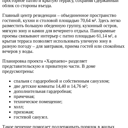
просторное патио и крытую террасу, сохраняя сдержанный
облик со стороны въезда.
Главный центр резиденции – объединенное пространство
гостиной, кухни и столовой площадью 70,64 м². Здесь легко
разместить большую обеденную группу, кухонный остров,
мягкую зону и камин для вечернего отдыха. Панорамные
проемы связывают интерьер с патио площадью 61,14 м², а
крытая терраса позволяет использовать уличную зону в
разную погоду – для завтраков, приема гостей или спокойных
вечеров у воды.
Планировка проекта «Харпаево» разделяет
представительскую и приватную части. В доме
предусмотрены:
спальня с гардеробной и собственным санузлом;
две детские комнаты 14,40 и 14,76 м²;
дополнительная гардеробная;
прачечная;
техническое помещение;
холл;
прихожая;
гостевой санузел.
Такое решение помогает поддерживать порядок в жилых