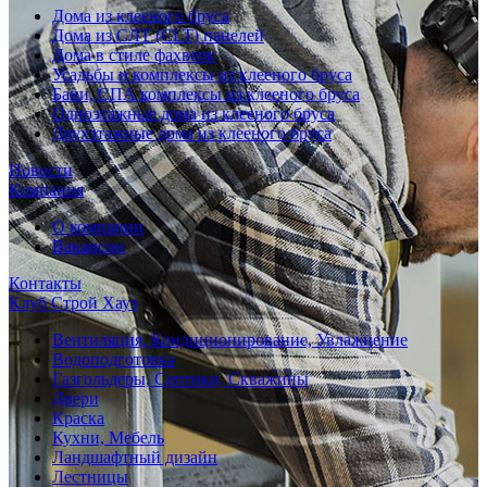
Дома из клееного бруса
Дома из СЛТ (CLT) панелей
Дома в стиле фахверк
Усадьбы и комплексы из клееного бруса
Бани, СПА комплексы из клееного бруса
Одноэтажные дома из клееного бруса
Двухэтажные дома из клееного бруса
Новости
Компания
О компании
Вакансии
Контакты
Клуб Строй Хауз
Вентиляция, Кондиционирование, Увлажнение
Водоподготовка
Газгольдеры, Септики, Скважины
Двери
Краска
Кухни, Мебель
Ландшафтный дизайн
Лестницы