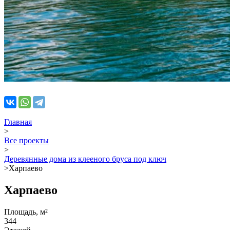
Главная
>
Все проекты
>
Деревянные дома из клееного бруса под ключ
>
Харпаево
Харпаево
Площадь, м²
344