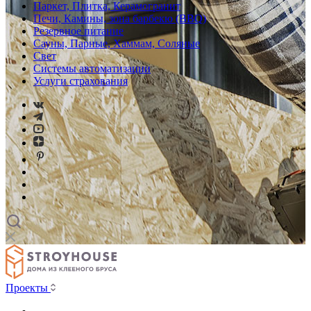
Паркет, Плитка, Керамогранит
Печи, Камины, зона барбекю (BBQ)
Резервное питание
Сауны, Парные, Хаммам, Соляные
Свет
Системы автоматизации
Услуги страхования
Проекты