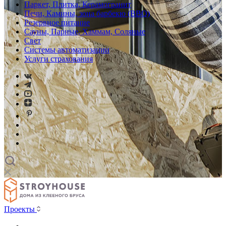
Паркет, Плитка, Керамогранит
Печи, Камины, зона барбекю (BBQ)
Резервное питание
Сауны, Парные, Хаммам, Соляные
Свет
Системы автоматизации
Услуги страхования
Проекты