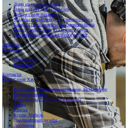
Дома из клееного бруса
Дома из СЛТ (CLT) панелей
Дома в стиле фахверк
Усадьбы и комплексы из клееного бруса
Бани, СПА комплексы из клееного бруса
Одноэтажные дома из клееного бруса
Двухэтажные дома из клееного бруса
Новости
Компания
О компании
Вакансии
Контакты
Клуб Строй Хауз
Вентиляция, Кондиционирование, Увлажнение
Водоподготовка
Газгольдеры, Септики, Скважины
Двери
Краска
Кухни, Мебель
Ландшафтный дизайн
Лестницы