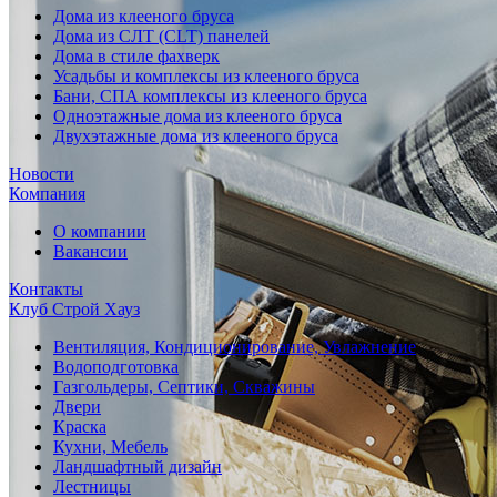
Дома из клееного бруса
Дома из СЛТ (CLT) панелей
Дома в стиле фахверк
Усадьбы и комплексы из клееного бруса
Бани, СПА комплексы из клееного бруса
Одноэтажные дома из клееного бруса
Двухэтажные дома из клееного бруса
Новости
Компания
О компании
Вакансии
Контакты
Клуб Строй Хауз
Вентиляция, Кондиционирование, Увлажнение
Водоподготовка
Газгольдеры, Септики, Скважины
Двери
Краска
Кухни, Мебель
Ландшафтный дизайн
Лестницы